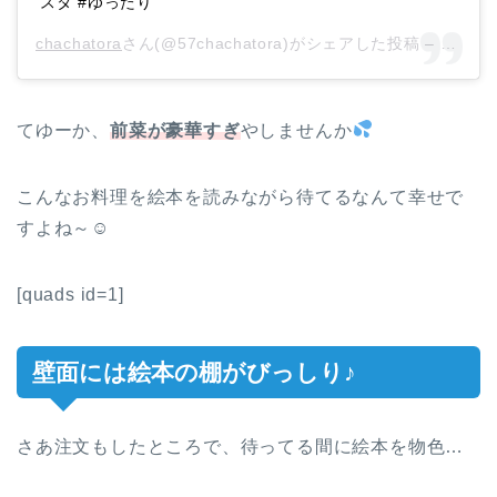
スタ #ゆったり
chachatora
さん(@57chachatora)がシェアした投稿 –
2018
てゆーか、
前菜が豪華すぎ
やしませんか
こんなお料理を絵本を読みながら待てるなんて幸せで
すよね～☺
[quads id=1]
壁面には絵本の棚がびっしり♪
さあ注文もしたところで、待ってる間に絵本を物色…