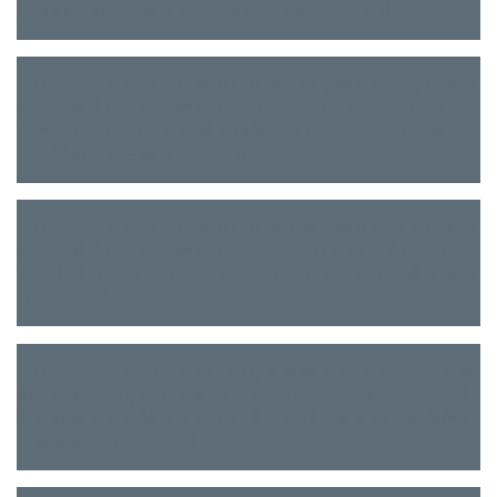
Hello world!
に
A WordPress Commenter
より
【USJ】子連れユニバ熱中症対策！持ち物＆なってしまっ
た時の対処法【実体験】
に
【USJ】ワンピースプレミア
ショー2023・ワンピに全く興味のない私が小学生の娘と
見た感想｜ままあるライフ
より
【USJ】子連れユニバ熱中症対策！持ち物＆なってしまっ
た時の対処法【実体験】
に
【USJの持ち物】子連れでユ
ニバ！持っていくべきグッズをリストで紹介！｜ままある
ライフ
より
【USJ】ユニバの「よやくのり」対象アトラクションと利
用方法をわかりやすく解説。
に
【USJ】子連れユニバ熱
中症対策！持ち物＆なってしまった時の対処法【実体験】
｜ままあるライフ
より