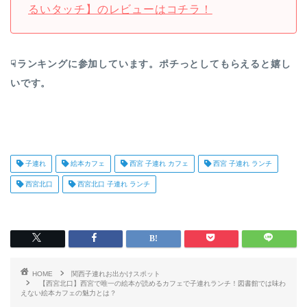
るいタッチ】のレビューはコチラ！
☟ランキングに参加しています。ポチっとしてもらえると嬉し
いです。
子連れ
絵本カフェ
西宮 子連れ カフェ
西宮 子連れ ランチ
西宮北口
西宮北口 子連れ ランチ
HOME
関西子連れお出かけスポット
【西宮北口】西宮で唯一の絵本が読めるカフェで子連れランチ！図書館では味わ
えない絵本カフェの魅力とは？