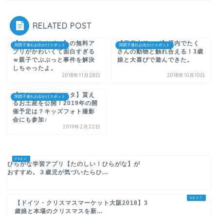
RELATED POST
【おしりたんてい】の無料ア
【天保山アニパ】屋内でたく
関西子連れお出かけスポット
関西子連れお出かけスポット
プリがかわいくて面白すぎる
さんの動物と触れ合える！3歳
ｗ親子でぷぷっと事件を解決
娘と大喜びで遊んできた。
しちゃったよ。
2018年11月28日
2018年10月10日
【リトルママフェスタ】貰え
関西子連れお出かけスポット
るお土産を公開！2019年の開
催予定は？キッズフォト撮影
会にも参加♪
2019年2月22日
ひらがな学習アプリ【たのしい！ひらがな】が
おすすめ。３歳児が気づいたらひ...
【ドイツ・クリスマスマーケット大阪2018】3
歳娘と本場のクリスマスを新...