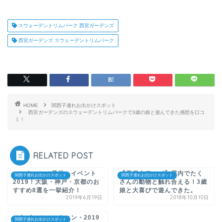
スウェーデントリムパーク 西宮ガーデンズ
西宮ガーデンズ スウェーデントリムパーク
HOME
関西子連れお出かけスポット
西宮ガーデンズのスウェーデントリムパークで3歳の娘と遊んできた感想を口コ
ミ！
RELATED POST
ハロウィンの子供・イベント
【天保山アニパ】屋内でたく
関西子連れお出かけスポット
関西子連れお出かけスポット
2019！大阪・神戸・京都のお
さんの動物と触れ合える！3歳
すすめ8選を一挙紹介！
娘と大喜びで遊んできた。
2019年6月19日
2018年10月10日
ひらパーのハロウィン・2019
関西子連れお出かけスポット