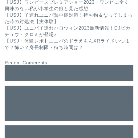
【USJ】ワンピースプレミアショー2023・ワンピに全く
興味のない私が小学生の娘と見た感想
【USJ】子連れユニバ熱中症対策！持ち物＆なってしまっ
た時の対処法【実体験】
【USJ】ユニバ子連れハロウィン2023最新情報！DJピカ
チュウ・クロミが登場♪
【USJ・体験レポ】ユニバのドラえもんXRライドいつま
で？怖い？身長制限・待ち時間は？
Recent Comments
Hello world!
に
A WordPress Commenter
より
【USJ】子連れユニバ熱中症対策！持ち物＆なってしまっ
た時の対処法【実体験】
に
【USJ】ワンピースプレミア
ショー2023・ワンピに全く興味のない私が小学生の娘と
見た感想｜ままあるライフ
より
【USJ】子連れユニバ熱中症対策！持ち物＆なってしまっ