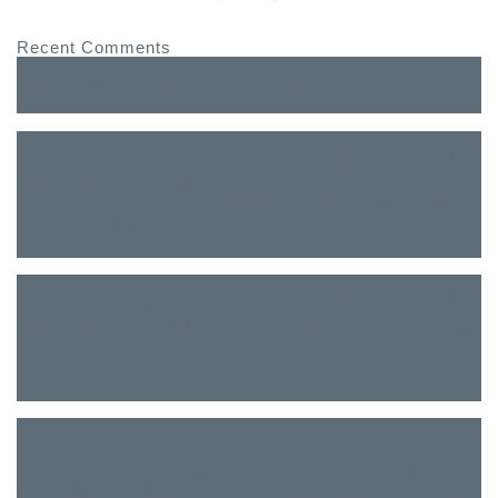
Recent Comments
Hello world!
に
A WordPress Commenter
より
【USJ】子連れユニバ熱中症対策！持ち物＆なってしまっ
た時の対処法【実体験】
に
【USJ】ワンピースプレミア
ショー2023・ワンピに全く興味のない私が小学生の娘と
見た感想｜ままあるライフ
より
【USJ】子連れユニバ熱中症対策！持ち物＆なってしまっ
た時の対処法【実体験】
に
【USJの持ち物】子連れでユ
ニバ！持っていくべきグッズをリストで紹介！｜ままある
ライフ
より
【USJ】ユニバの「よやくのり」対象アトラクションと利
用方法をわかりやすく解説。
に
【USJ】子連れユニバ熱
中症対策！持ち物＆なってしまった時の対処法【実体験】