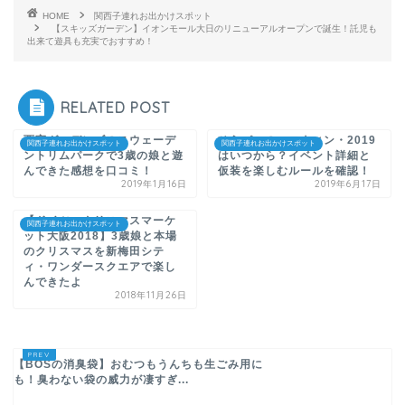
HOME
関西子連れお出かけスポット
【スキッズガーデン】イオンモール大日のリニューアルオープンで誕生！託児も
出来て遊具も充実でおすすめ！
RELATED POST
西宮ガーデンズのスウェーデ
ひらパーのハロウィン・2019
関西子連れお出かけスポット
関西子連れお出かけスポット
ントリムパークで3歳の娘と遊
はいつから？イベント詳細と
んできた感想を口コミ！
仮装を楽しむルールを確認！
2019年1月16日
2019年6月17日
【ドイツ・クリスマスマーケ
関西子連れお出かけスポット
ット大阪2018】3歳娘と本場
のクリスマスを新梅田シテ
ィ・ワンダースクエアで楽し
んできたよ
2018年11月26日
【BOSの消臭袋】おむつもうんちも生ごみ用に
も！臭わない袋の威力が凄すぎ...