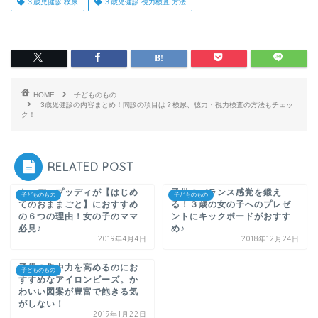
３歳児健診 検尿
３歳児健診 視力検査 方法
HOME
子どものもの
3歳児健診の内容まとめ！問診の項目は？検尿、聴力・視力検査の方法もチェッ
ク！
RELATED POST
ウッディプッディが【はじめ
子供のバランス感覚を鍛え
子どものもの
子どものもの
てのおままごと】におすすめ
る！３歳の女の子へのプレゼ
の６つの理由！女の子のママ
ントにキックボードがおすす
必見♪
め♪
2019年4月4日
2018年12月24日
子供の集中力を高めるのにお
子どものもの
すすめなアイロンビーズ。か
わいい図案が豊富で飽きる気
がしない！
2019年1月22日