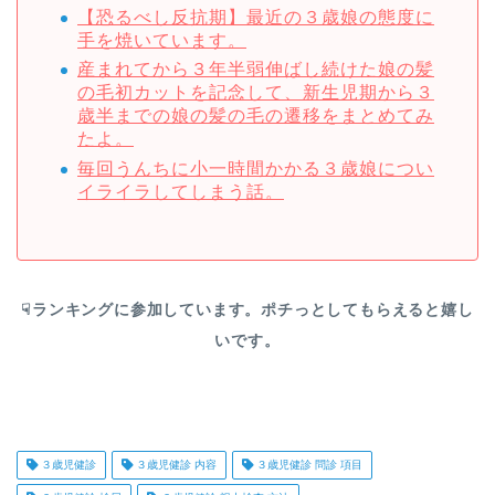
【恐るべし反抗期】最近の３歳娘の態度に
手を焼いています。
産まれてから３年半弱伸ばし続けた娘の髪
の毛初カットを記念して、新生児期から３
歳半までの娘の髪の毛の遷移をまとめてみ
たよ。
毎回うんちに小一時間かかる３歳娘につい
イライラしてしまう話。
☟ランキングに参加しています。ポチっとしてもらえると嬉し
いです。
３歳児健診
３歳児健診 内容
３歳児健診 問診 項目