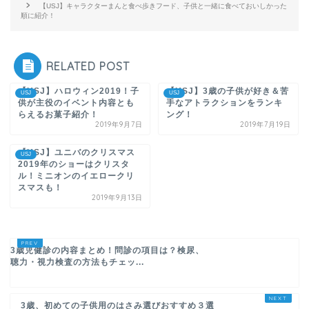
【USJ】キャラクターまんと食べ歩きフード、子供と一緒に食べておいしかった
順に紹介！
RELATED POST
【USJ】ハロウィン2019！子
【USJ】3歳の子供が好き＆苦
USJ
USJ
供が主役のイベント内容とも
手なアトラクションをランキ
らえるお菓子紹介！
ング！
2019年9月7日
2019年7月19日
【USJ】ユニバのクリスマス
USJ
2019年のショーはクリスタ
ル！ミニオンのイエロークリ
スマスも！
2019年9月13日
3歳児健診の内容まとめ！問診の項目は？検尿、
聴力・視力検査の方法もチェッ...
3歳、初めての子供用のはさみ選びおすすめ３選