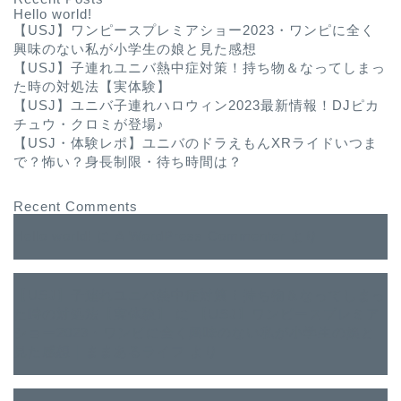
Hello world!
【USJ】ワンピースプレミアショー2023・ワンピに全く
興味のない私が小学生の娘と見た感想
【USJ】子連れユニバ熱中症対策！持ち物＆なってしまっ
た時の対処法【実体験】
【USJ】ユニバ子連れハロウィン2023最新情報！DJピカ
チュウ・クロミが登場♪
【USJ・体験レポ】ユニバのドラえもんXRライドいつま
で？怖い？身長制限・待ち時間は？
Recent Comments
Hello world!
に
A WordPress Commenter
より
【USJ】子連れユニバ熱中症対策！持ち物＆なってしまっ
た時の対処法【実体験】
に
【USJ】ワンピースプレミア
ショー2023・ワンピに全く興味のない私が小学生の娘と
見た感想｜ままあるライフ
より