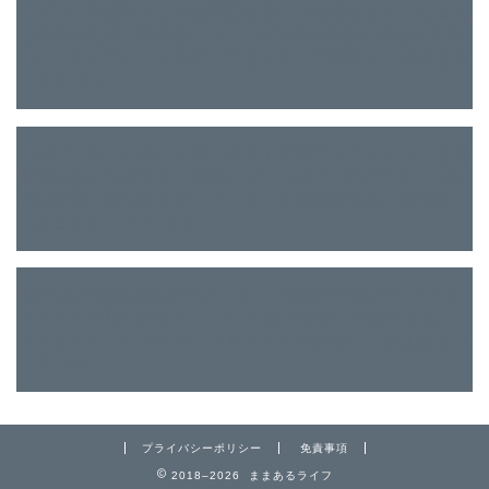
【USJ】子連れユニバ熱中症対策！持ち物＆なってしまっ
た時の対処法【実体験】
に
【USJの持ち物】子連れでユ
ニバ！持っていくべきグッズをリストで紹介！｜ままある
ライフ
より
【USJ】ユニバの「よやくのり」対象アトラクションと利
用方法をわかりやすく解説。
に
【USJ】子連れユニバ熱
中症対策！持ち物＆なってしまった時の対処法【実体験】
｜ままあるライフ
より
4歳の誕生日のお出かけに、ユニバの誕生日のチケットを
ゲット！手順を紹介♪
に
【USJの持ち物】子連れでユニ
バ！持っていくべきグッズをリストで紹介！｜ままあるラ
イフ
より
プライバシーポリシー
免責事項
2018–2026 ままあるライフ