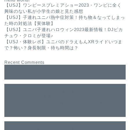
【USJ】ワンピースプレミアショー2023・ワンピに全く
興味のない私が小学生の娘と見た感想
【USJ】子連れユニバ熱中症対策！持ち物＆なってしまっ
た時の対処法【実体験】
【USJ】ユニバ子連れハロウィン2023最新情報！DJピカ
チュウ・クロミが登場♪
【USJ・体験レポ】ユニバのドラえもんXRライドいつま
で？怖い？身長制限・待ち時間は？
Recent Comments
Hello world!
に
A WordPress Commenter
より
【USJ】子連れユニバ熱中症対策！持ち物＆なってしまっ
た時の対処法【実体験】
に
【USJ】ワンピースプレミア
ショー2023・ワンピに全く興味のない私が小学生の娘と
見た感想｜ままあるライフ
より
【USJ】子連れユニバ熱中症対策！持ち物＆なってしまっ