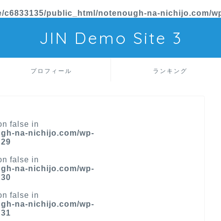
/c6833135/public_html/notenough-na-nichijo.com/wp
JIN Demo Site 3
プロフィール
ランキング
on false in
gh-na-nichijo.com/wp-
e
29
on false in
gh-na-nichijo.com/wp-
e
30
on false in
gh-na-nichijo.com/wp-
e
31