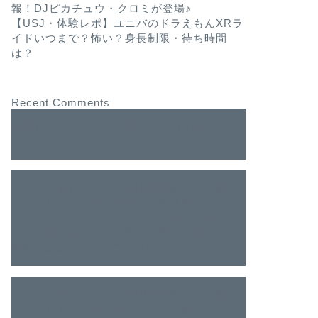
報！DJピカチュウ・クロミが登場♪
【USJ・体験レポ】ユニバのドラえもんXRラ
イドいつまで？怖い？身長制限・待ち時間
は？
Recent Comments
Hello world!
に
A WordPress Commenter
よ
り
【USJ】子連れユニバ熱中症対策！持ち物＆
なってしまった時の対処法【実体験】
に
【USJ】ワンピースプレミアショー2023・ワ
ンピに全く興味のない私が小学生の娘と見た
感想｜ままあるライフ
より
【USJ】子連れユニバ熱中症対策！持ち物＆
なってしまった時の対処法【実体験】
に