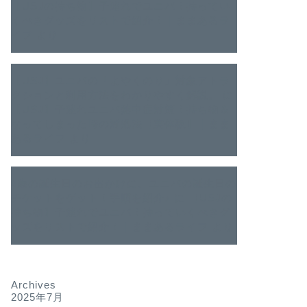
【USJの持ち物】子連れでユニバ！持ってい
くべきグッズをリストで紹介！｜ままあるラ
イフ
より
【USJ】ユニバの「よやくのり」対象アトラ
クションと利用方法をわかりやすく解説。
に
【USJ】子連れユニバ熱中症対策！持ち物＆
なってしまった時の対処法【実体験】｜まま
あるライフ
より
4歳の誕生日のお出かけに、ユニバの誕生日の
チケットをゲット！手順を紹介♪
に
【USJの
持ち物】子連れでユニバ！持っていくべきグ
ッズをリストで紹介！｜ままあるライフ
より
Archives
2025年7月