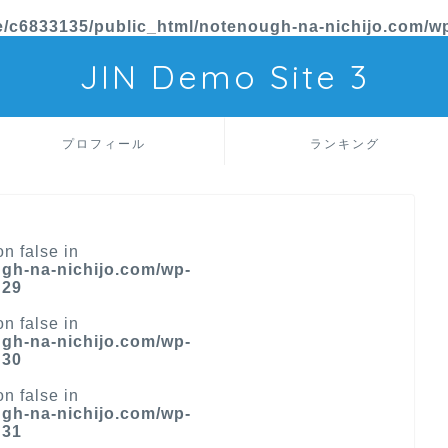
/c6833135/public_html/notenough-na-nichijo.com/wp
JIN Demo Site 3
プロフィール
ランキング
on false in
gh-na-nichijo.com/wp-
e
29
on false in
gh-na-nichijo.com/wp-
e
30
on false in
gh-na-nichijo.com/wp-
e
31