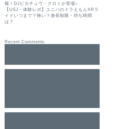
報！DJピカチュウ・クロミが登場♪
【USJ・体験レポ】ユニバのドラえもんXRラ
イドいつまで？怖い？身長制限・待ち時間
は？
Recent Comments
Hello world!
に
A WordPress Commenter
よ
り
【USJ】子連れユニバ熱中症対策！持ち物＆
なってしまった時の対処法【実体験】
に
【USJ】ワンピースプレミアショー2023・ワ
ンピに全く興味のない私が小学生の娘と見た
感想｜ままあるライフ
より
【USJ】子連れユニバ熱中症対策！持ち物＆
なってしまった時の対処法【実体験】
に