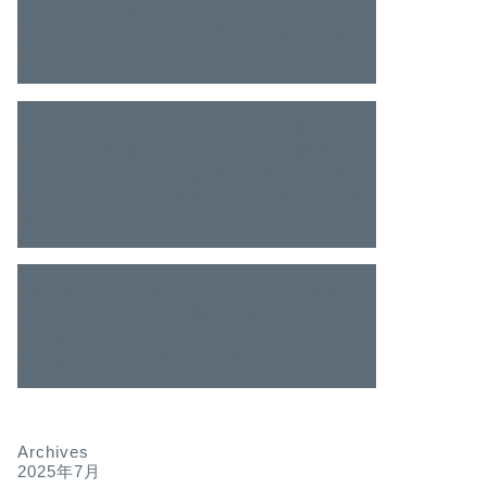
【USJの持ち物】子連れでユニバ！持ってい
くべきグッズをリストで紹介！｜ままあるラ
イフ
より
【USJ】ユニバの「よやくのり」対象アトラ
クションと利用方法をわかりやすく解説。
に
【USJ】子連れユニバ熱中症対策！持ち物＆
なってしまった時の対処法【実体験】｜まま
あるライフ
より
4歳の誕生日のお出かけに、ユニバの誕生日の
チケットをゲット！手順を紹介♪
に
【USJの
持ち物】子連れでユニバ！持っていくべきグ
ッズをリストで紹介！｜ままあるライフ
より
Archives
2025年7月