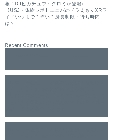
報！DJピカチュウ・クロミが登場♪
【USJ・体験レポ】ユニバのドラえもんXRラ
イドいつまで？怖い？身長制限・待ち時間
は？
Recent Comments
Hello world!
に
A WordPress Commenter
よ
り
【USJ】子連れユニバ熱中症対策！持ち物＆
なってしまった時の対処法【実体験】
に
【USJ】ワンピースプレミアショー2023・ワ
ンピに全く興味のない私が小学生の娘と見た
感想｜ままあるライフ
より
【USJ】子連れユニバ熱中症対策！持ち物＆
なってしまった時の対処法【実体験】
に