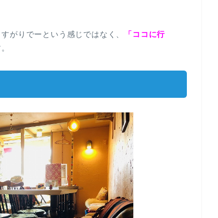
りすがりでーという感じではなく、
「ココに行
す。