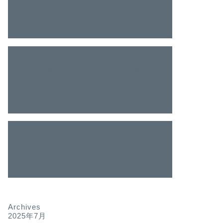
【USJの持ち物】子連れでユニバ！持ってい
くべきグッズをリストで紹介！｜ままあるラ
イフ
より
【USJ】ユニバの「よやくのり」対象アトラ
クションと利用方法をわかりやすく解説。
に
【USJ】子連れユニバ熱中症対策！持ち物＆
なってしまった時の対処法【実体験】｜まま
あるライフ
より
4歳の誕生日のお出かけに、ユニバの誕生日の
チケットをゲット！手順を紹介♪
に
【USJの
持ち物】子連れでユニバ！持っていくべきグ
ッズをリストで紹介！｜ままあるライフ
より
Archives
2025年7月