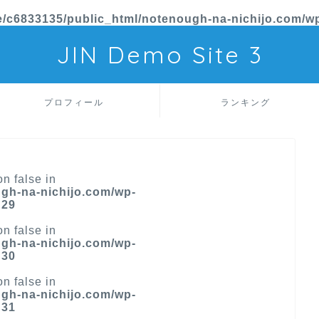
/c6833135/public_html/notenough-na-nichijo.com/wp
JIN Demo Site 3
プロフィール
ランキング
on false in
gh-na-nichijo.com/wp-
e
29
on false in
gh-na-nichijo.com/wp-
e
30
on false in
gh-na-nichijo.com/wp-
e
31